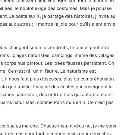
es liens se tissent plus vite. Bien sûr, tout le monde ne
abillées, le boulot exige des costumes. Mais je pousse
nt. Je poste sur X, je partage des histoires, j’invite au
 aux autres ; il montre la joie pour qu’ils aient envie
ois changent selon les endroits, le temps peut être
coins : plages naturistes, campings, même des villages
es corps nus partout. Les idées fausses persistent. On
. Ce n’est ni l’un ni l’autre. Le naturisme est
ort. Il nous faut plus d’espaces, plus de compréhension.
statu quo textile. Imagine des écoles qui enseignent la
iscines naturistes, des entreprises qui autorisent des
 parcs naturistes, comme Paris ou Berlin. Ce n’est pas
arce que ça marche. Chaque instant vécu nu, je me sens
 Ce n’est pas pour tout le monde, mais pour ceux chez