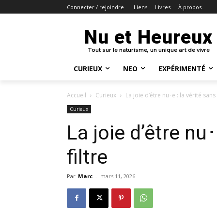
Liens
Livres
À propos
Connecter / rejoindre
Nu et Heureux
Tout sur le naturisme, un unique art de vivre
CURIEUX
NEO
EXPÉRIMENTÉ
Accueil
Curieux
La joie d’être nu･e : la vérité sans 
Curieux
La joie d’être nu･
filtre
Par
Marc
-
mars 11, 2026