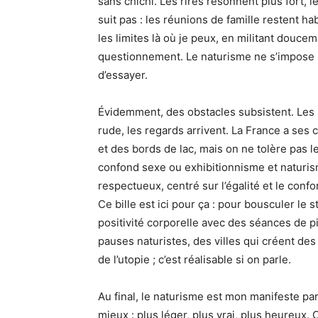
sans chichi. Les rires résonnent plus fort, l
suit pas : les réunions de famille restent h
les limites là où je peux, en militant douceme
questionnement. Le naturisme ne s’impose pas
d’essayer.
Évidemment, des obstacles subsistent. Les l
rude, les regards arrivent. La France a ses 
et des bords de lac, mais on ne tolère pas l
confond sexe ou exhibitionnisme et naturisme
respectueux, centré sur l’égalité et le conf
Ce bille est ici pour ça : pour bousculer le 
positivité corporelle avec des séances de p
pauses naturistes, des villes qui créent des
de l’utopie ; c’est réalisable si on parle.
Au final, le naturisme est mon manifeste p
mieux : plus léger, plus vrai, plus heureux.