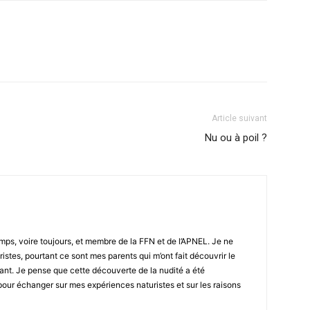
Article suivant
Nu ou à poil ?
emps, voire toujours, et membre de la FFN et de l’APNEL. Je ne
ristes, pourtant ce sont mes parents qui m’ont fait découvrir le
fant. Je pense que cette découverte de la nudité a été
g pour échanger sur mes expériences naturistes et sur les raisons