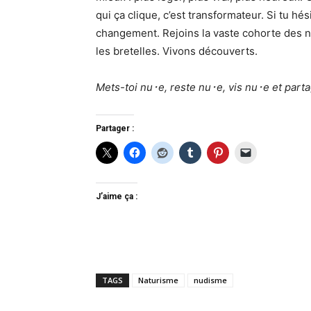
qui ça clique, c’est transformateur. Si tu hé
changement. Rejoins la vaste cohorte des na
les bretelles. Vivons découverts.
Mets-toi nu･e, reste nu･e, vis nu･e et part
Partager :
J’aime ça :
TAGS
Naturisme
nudisme