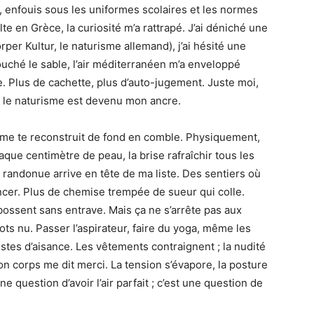
 enfouis sous les uniformes scolaires et les normes
lte en Grèce, la curiosité m’a rattrapé. J’ai déniché une
örper Kultur, le naturisme allemand), j’ai hésité une
touché le sable, l’air méditerranéen m’a enveloppé
. Plus de cachette, plus d’auto-jugement. Juste moi,
à, le naturisme est devenu mon ancre.
sme te reconstruit de fond en comble. Physiquement,
haque centimètre de peau, la brise rafraîchir tous les
a randonue arrive en tête de ma liste. Des sentiers où
cer. Plus de chemise trempée de sueur qui colle.
bossent sans entrave. Mais ça ne s’arrête pas aux
 mots nu. Passer l’aspirateur, faire du yoga, même les
tes d’aisance. Les vêtements contraignent ; la nudité
on corps me dit merci. La tension s’évapore, la posture
e question d’avoir l’air parfait ; c’est une question de