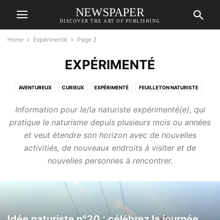
NEWSPAPER
DISCOVER THE ART OF PUBLISHING
Home
Expérimenté
Page 2
EXPÉRIMENTÉ
AVENTUREUX
CURIEUX
EXPÉRIMENTÉ
FEUILLETON NATURISTE
NEO
Information pour le/la naturiste expérimenté(e), qui
pratique le naturisme depuis plusieurs mois ou années
et veut étendre son horizon avec de nouvelles
activitiés, de nouveaux endroits à visiter et de
nouvelles personnes à rencontrer.
Idée naturiste n°20 : célébrez la journée