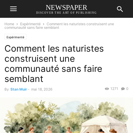
NEWSPAPER
DISCOVER THE ART OF PUBLISHING
Home
Expérimenté
Comment les naturistes construisent une
communauté sans faire semblant
Expérimenté
Comment les naturistes
construisent une
communauté sans faire
semblant
1271
0
By
Stan Muir
-
mai 18, 2026