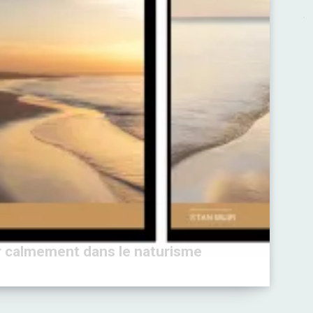
to 
Mar
co
and
co
er calmement dans le naturisme
rc
-
août 5, 2026