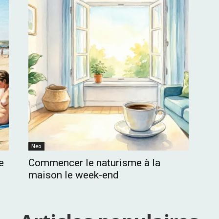
Neo
e
Commencer le naturisme à la
maison le week-end