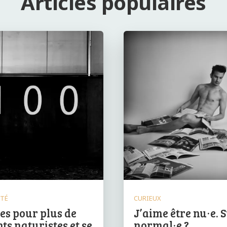
Articles populaires
NTÉ
CURIEUX
ées pour plus de
J’aime être nu·e. S
s naturistes et se
normal·e ?