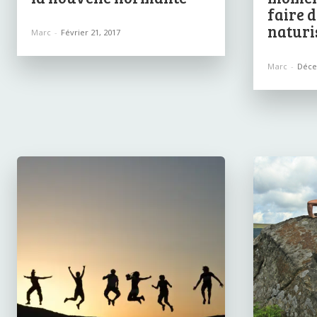
faire 
naturi
Marc
-
Février 21, 2017
Marc
-
Déce