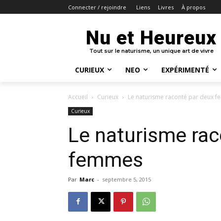
Liens
Livres
À propos
Connecter / rejoindre
Nu et Heureux
Tout sur le naturisme, un unique art de vivre
CURIEUX
NEO
EXPÉRIMENTÉ
Accueil
Curieux
Le naturisme raconté par deux 
Curieux
Le naturisme rac
femmes
Par
Marc
-
septembre 5, 2015