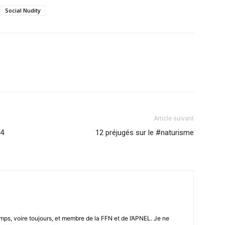
Social Nudity
Article suivant
24
12 préjugés sur le #naturisme
emps, voire toujours, et membre de la FFN et de l’APNEL. Je ne