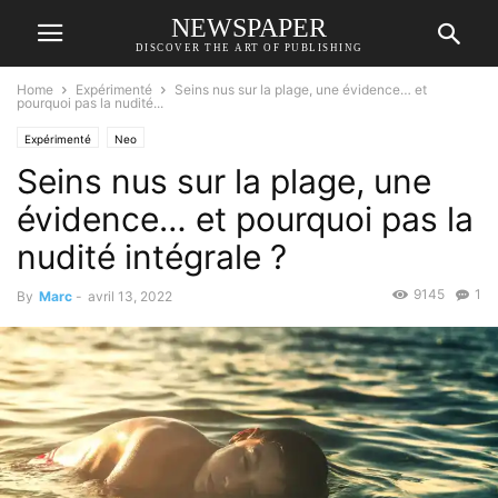
NEWSPAPER
DISCOVER THE ART OF PUBLISHING
Home
Expérimenté
Seins nus sur la plage, une évidence… et
pourquoi pas la nudité...
Expérimenté
Neo
Seins nus sur la plage, une
évidence… et pourquoi pas la
nudité intégrale ?
9145
1
By
Marc
-
avril 13, 2022