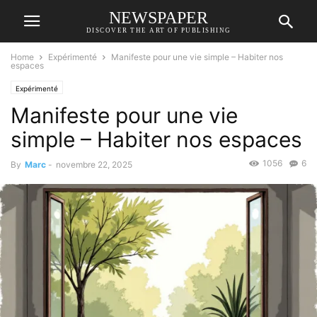
NEWSPAPER
DISCOVER THE ART OF PUBLISHING
Home
Expérimenté
Manifeste pour une vie simple – Habiter nos
espaces
Expérimenté
Manifeste pour une vie
simple – Habiter nos espaces
1056
6
By
Marc
-
novembre 22, 2025