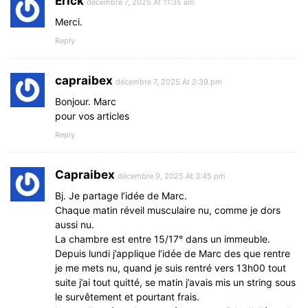
Erick
décembre 7, 2025 At 11:35 am
Merci.
Reply
capraibex
décembre 7, 2025 At 2:39 pm
Bonjour. Marc
pour vos articles
Reply
Capraibex
décembre 9, 2025 At 3:45 pm
Bj. Je partage l’idée de Marc.
Chaque matin réveil musculaire nu, comme je dors
aussi nu.
La chambre est entre 15/17° dans un immeuble.
Depuis lundi j’applique l’idée de Marc des que rentre
je me mets nu, quand je suis rentré vers 13h00 tout
suite j’ai tout quitté, se matin j’avais mis un string sous
le survêtement et pourtant frais.