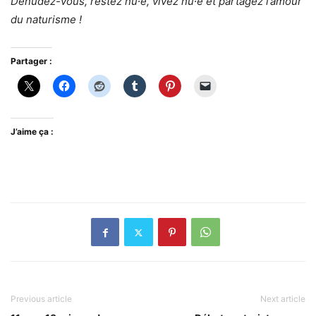
Dénudez-vous, restez nu∙e, vivez nu∙e et partagez l’amour
du naturisme !
Partager :
J’aime ça :
Previous article
Next article