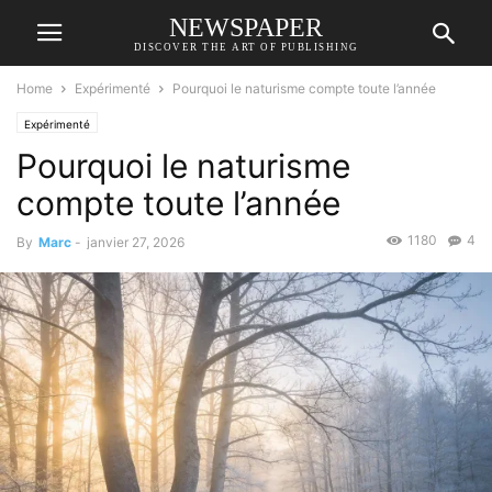
NEWSPAPER
DISCOVER THE ART OF PUBLISHING
Home
Expérimenté
Pourquoi le naturisme compte toute l’année
Expérimenté
Pourquoi le naturisme
compte toute l’année
1180
4
By
Marc
-
janvier 27, 2026