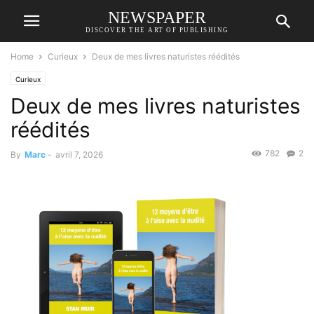
NEWSPAPER
DISCOVER THE ART OF PUBLISHING
Home
Curieux
Deux de mes livres naturistes réédités
Curieux
Deux de mes livres naturistes
réédités
782
2
By
Marc
-
avril 7, 2026