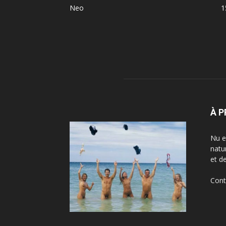
Neo
1
À 
Nu e
natu
et d
Cont