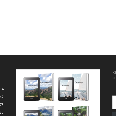
Re
e
34
Saisissez v
42
78
35