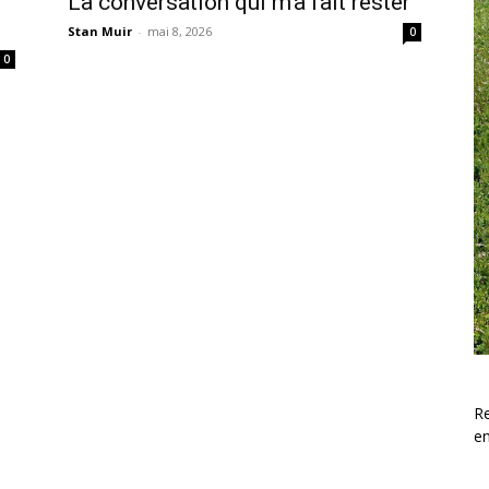
La conversation qui m’a fait rester
Stan Muir
-
mai 8, 2026
0
0
Re
e