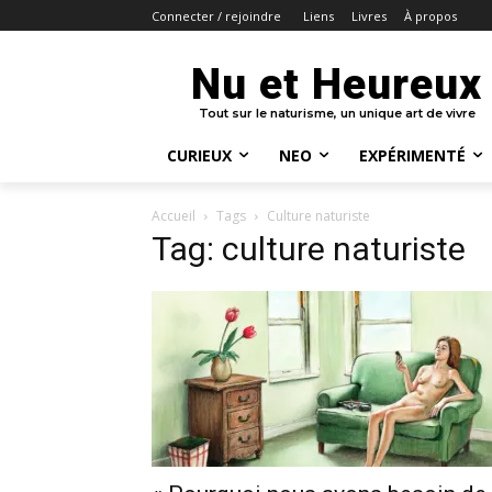
Liens
Livres
À propos
Connecter / rejoindre
Nu et Heureux
Tout sur le naturisme, un unique art de vivre
CURIEUX
NEO
EXPÉRIMENTÉ
Accueil
Tags
Culture naturiste
Tag: culture naturiste