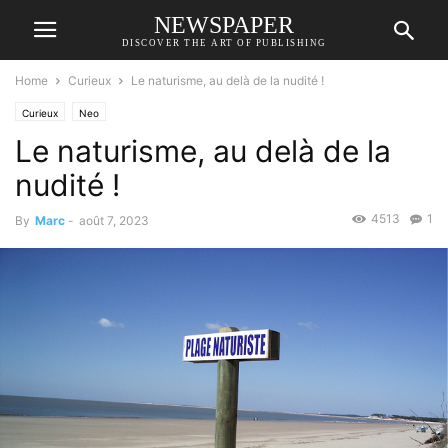
NEWSPAPER
DISCOVER THE ART OF PUBLISHING
Home
Curieux
Le naturisme, au delà de la nudité !
Curieux
Neo
Le naturisme, au delà de la
nudité !
4513
1
By
Marc
-
août 7, 2023