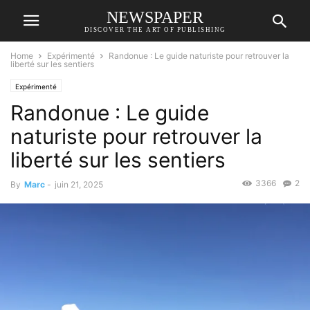
NEWSPAPER
DISCOVER THE ART OF PUBLISHING
Home
Expérimenté
Randonue : Le guide naturiste pour retrouver la
liberté sur les sentiers
Expérimenté
Randonue : Le guide
naturiste pour retrouver la
liberté sur les sentiers
3366
2
By
Marc
-
juin 21, 2025