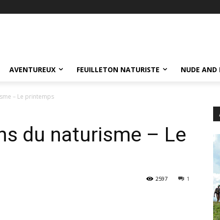
AVENTUREUX
FEUILLETON NATURISTE
NUDE AND 
isme – Le printemps
ns du naturisme – Le
2597
1