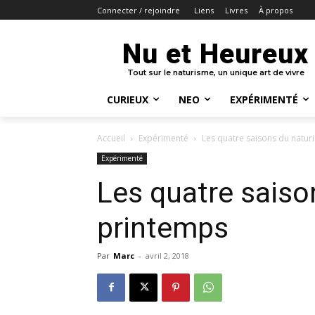
Liens
Livres
À propos
Connecter / rejoindre
Nu et Heureux
Tout sur le naturisme, un unique art de vivre
CURIEUX
NEO
EXPÉRIMENTÉ
Accueil
Expérimenté
Les quatre saisons du natur
Expérimenté
Les quatre saiso
printemps
Par
Marc
-
avril 2, 2018