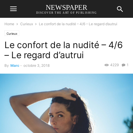
NEWSPAPER
DISCOVER THE ART OF PUBLISHING
Home
Curieux
Le confort de la nudité – 4/6 – Le regard d’autrui
Curieux
Le confort de la nudité – 4/6
– Le regard d’autrui
4229
1
By
Marc
-
octobre 3, 2018