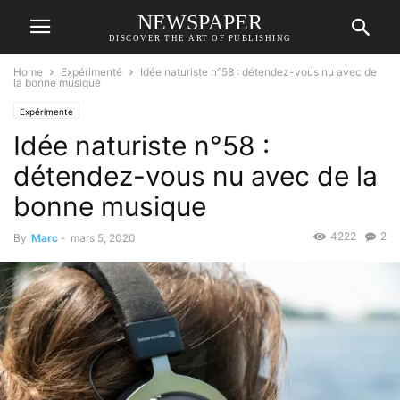
NEWSPAPER
DISCOVER THE ART OF PUBLISHING
Home
Expérimenté
Idée naturiste n°58 : détendez-vous nu avec de
la bonne musique
Expérimenté
Idée naturiste n°58 :
détendez-vous nu avec de la
bonne musique
4222
2
By
Marc
-
mars 5, 2020