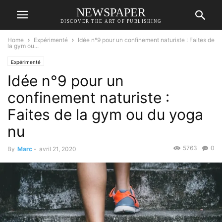
NEWSPAPER
DISCOVER THE ART OF PUBLISHING
Home
Expérimenté
Idée n°9 pour un confinement naturiste : Faites de
la gym ou...
Expérimenté
Idée n°9 pour un
confinement naturiste :
Faites de la gym ou du yoga
nu
5763
0
By
Marc
-
avril 21, 2020