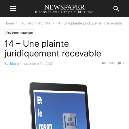
NEWSPAPER
DISCOVER THE ART OF PUBLISHING
Home
Feuilleton naturiste
14 – Une plainte juridiquement recevable
Feuilleton naturiste
14 – Une plainte
juridiquement recevable
1587
2
By
Marc
-
novembre 14, 2021