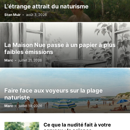
L’étrange attrait du naturisme
Stan Muir
-
août 3, 2026
La Maison Nue passe à un papier à plus
faibles émissions
Marc
-
juillet 21, 2026
Faire face aux voyeurs sur la plage
naturiste
Marc
-
juillet 19, 2026
Ce que la nudité fait à votre