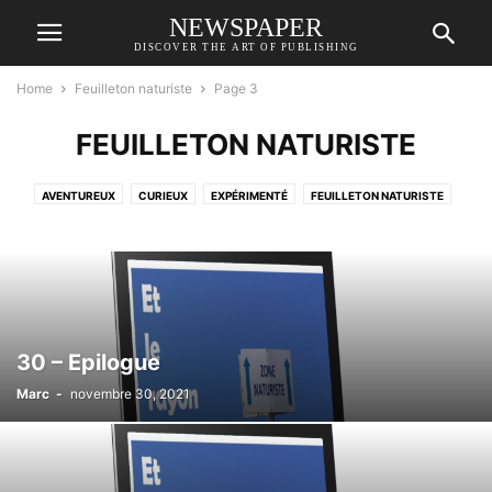
NEWSPAPER
DISCOVER THE ART OF PUBLISHING
Home
Feuilleton naturiste
Page 3
FEUILLETON NATURISTE
AVENTUREUX
CURIEUX
EXPÉRIMENTÉ
FEUILLETON NATURISTE
NEO
30 – Epilogue
Marc
-
novembre 30, 2021