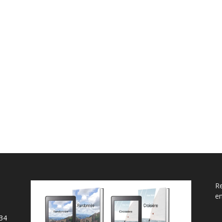
Re
e
34