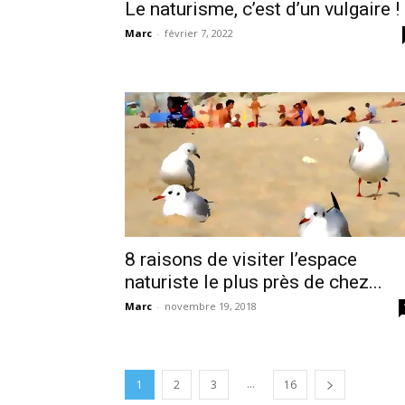
Le naturisme, c’est d’un vulgaire !
Marc
-
février 7, 2022
8 raisons de visiter l’espace
naturiste le plus près de chez...
Marc
-
novembre 19, 2018
...
1
2
3
16