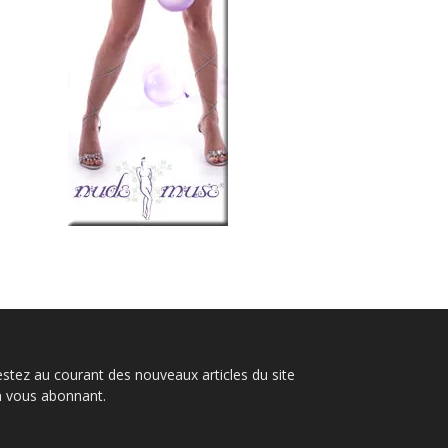
stez au courant des nouveaux articles du site
n vous abonnant.