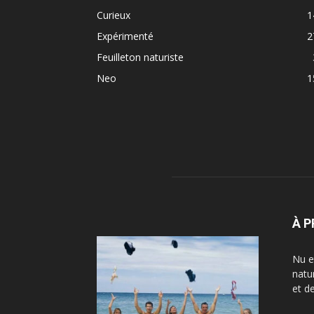
Curieux
1
Expérimenté
2
Feuilleton naturiste
Neo
1
À 
Nu e
natu
et d