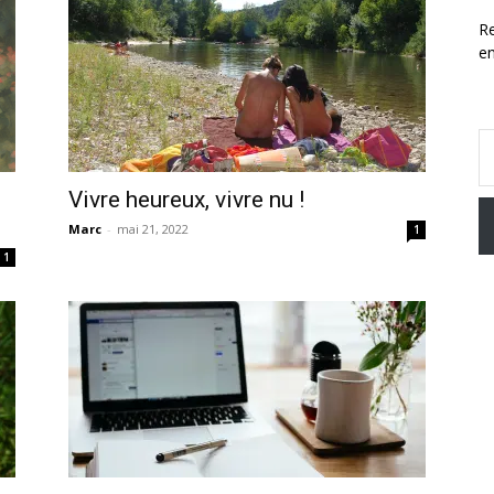
Re
e
Saisissez v
Vivre heureux, vivre nu !
Marc
-
mai 21, 2022
1
1