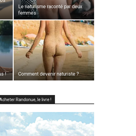
vos
Le naturisme raconté par deux
femmes
s !
Comment devenir naturiste ?
Acheter Randonue, le livre !